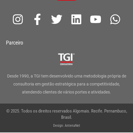
I
F
T
L
Y
W
n
a
w
i
o
h
s
c
i
n
u
a
Parceiro
t
e
t
k
t
t
a
b
t
e
u
s
g
o
e
d
b
a
Desde 1990, a TGI tem desenvolvido uma metodologia própria de
r
o
r
i
e
p
consultoria em gestão estratégica para a competitividade,
atendendo clientes de vários portes e atividades.
a
k
n
p
m
-
© 2025. Todos os direitos reservados Algomais. Recife. Pernambuco,
f
Brasil.
Design: AntenaNet