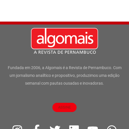
Fundada em 2006, a Algomais é a Revista de Pernambuco. Com
um jornalismo analítico e propositivo, produzimos uma edição
semanal com pautas ousadas e inovadoras.
ASSINE
I
F
T
L
Y
W