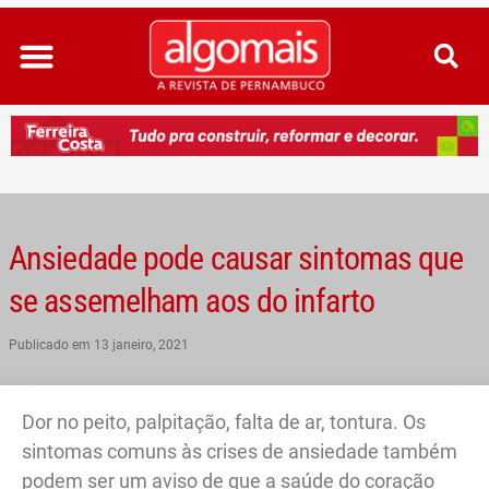
Ir
para
o
conteúdo
Ansiedade pode causar sintomas que
se assemelham aos do infarto
Publicado em
13 janeiro, 2021
Dor no peito, palpitação, falta de ar, tontura. Os
sintomas comuns às crises de ansiedade também
podem ser um aviso de que a saúde do coração