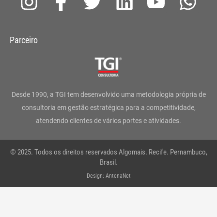
n
a
w
i
o
h
s
c
i
n
u
a
Parceiro
t
e
t
k
t
t
a
b
t
e
u
s
g
o
e
d
b
a
Desde 1990, a TGI tem desenvolvido uma metodologia própria de
r
o
r
i
e
p
consultoria em gestão estratégica para a competitividade,
atendendo clientes de vários portes e atividades.
a
k
n
p
m
-
© 2025. Todos os direitos reservados Algomais. Recife. Pernambuco,
f
Brasil.
Design: AntenaNet