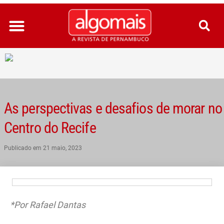
Ir
para
o
conteúdo
As perspectivas e desafios de morar no
Centro do Recife
Publicado em
21 maio, 2023
*Por Rafael Dantas