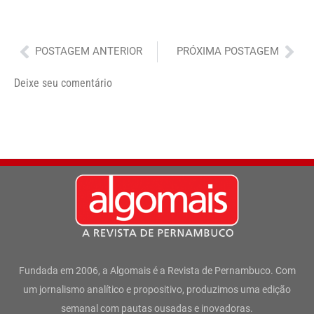
Anterior
Pró
POSTAGEM ANTERIOR
PRÓXIMA POSTAGEM
Deixe seu comentário
Fundada em 2006, a Algomais é a Revista de Pernambuco. Com
um jornalismo analítico e propositivo, produzimos uma edição
semanal com pautas ousadas e inovadoras.