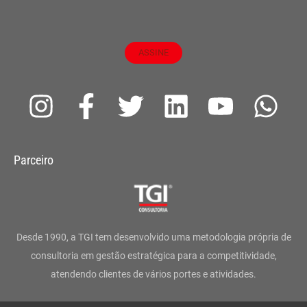
ASSINE
I
F
T
L
Y
W
n
a
w
i
o
h
s
c
i
n
u
a
Parceiro
t
e
t
k
t
t
a
b
t
e
u
s
g
o
e
d
b
a
Desde 1990, a TGI tem desenvolvido uma metodologia própria de
r
o
r
i
e
p
consultoria em gestão estratégica para a competitividade,
atendendo clientes de vários portes e atividades.
a
k
n
p