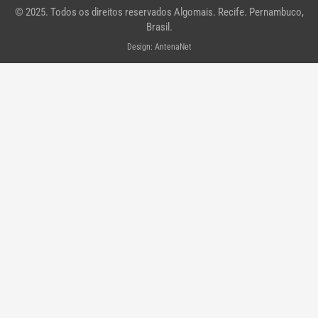
m
-
© 2025. Todos os direitos reservados Algomais. Recife. Pernambuco,
f
Brasil.
Design: AntenaNet