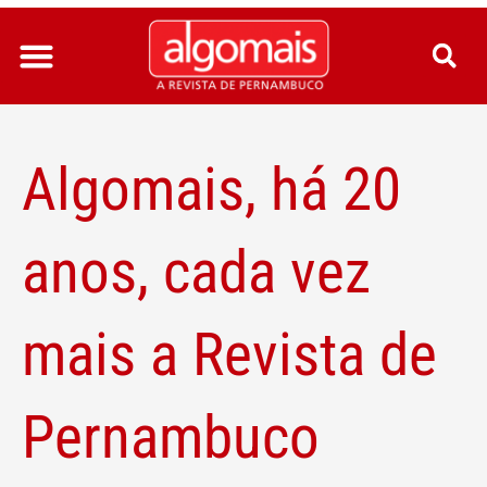
Ir
para
o
conteúdo
Algomais, há 20
anos, cada vez
mais a Revista de
Pernambuco