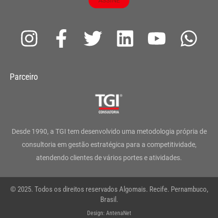
ASSINE
I
F
T
L
Y
W
n
a
w
i
o
h
s
c
i
n
u
a
Parceiro
t
e
t
k
t
t
a
b
t
e
u
s
g
o
e
d
b
a
Desde 1990, a TGI tem desenvolvido uma metodologia própria de
r
o
r
i
e
p
consultoria em gestão estratégica para a competitividade,
atendendo clientes de vários portes e atividades.
a
k
n
p
m
-
© 2025. Todos os direitos reservados Algomais. Recife. Pernambuco,
f
Brasil.
Design: AntenaNet