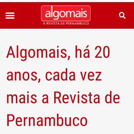
Ir
para
o
conteúdo
Algomais, há 20
anos, cada vez
mais a Revista de
Pernambuco