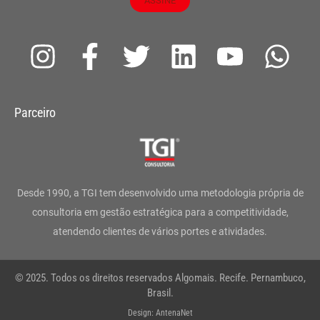
ASSINE
I
F
T
L
Y
W
n
a
w
i
o
h
s
c
i
n
u
a
Parceiro
t
e
t
k
t
t
a
b
t
e
u
s
g
o
e
d
b
a
Desde 1990, a TGI tem desenvolvido uma metodologia própria de
r
o
r
i
e
p
consultoria em gestão estratégica para a competitividade,
atendendo clientes de vários portes e atividades.
a
k
n
p
m
-
© 2025. Todos os direitos reservados Algomais. Recife. Pernambuco,
f
Brasil.
Design: AntenaNet