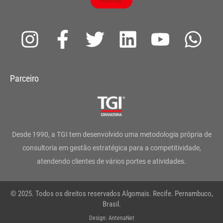
ASSINE
I
F
T
L
Y
W
n
a
w
i
o
h
s
c
i
n
u
a
Parceiro
t
e
t
k
t
t
a
b
t
e
u
s
g
o
e
d
b
a
Desde 1990, a TGI tem desenvolvido uma metodologia própria de
r
o
r
i
e
p
consultoria em gestão estratégica para a competitividade,
atendendo clientes de vários portes e atividades.
a
k
n
p
m
-
© 2025. Todos os direitos reservados Algomais. Recife. Pernambuco,
f
Brasil.
Design: AntenaNet