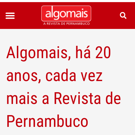
Ir
para
o
conteúdo
Algomais, há 20
anos, cada vez
mais a Revista de
Pernambuco