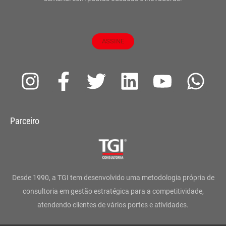
ASSINE
I
F
T
L
Y
W
n
a
w
i
o
h
s
c
i
n
u
a
Parceiro
t
e
t
k
t
t
a
b
t
e
u
s
g
o
e
d
b
a
Desde 1990, a TGI tem desenvolvido uma metodologia própria de
r
o
r
i
e
p
consultoria em gestão estratégica para a competitividade,
atendendo clientes de vários portes e atividades.
a
k
n
p