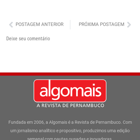
Anterior
Pró
POSTAGEM ANTERIOR
PRÓXIMA POSTAGEM
Deixe seu comentário
Fundada em 2006, a Algomais é a Revista de Pernambuco. Com
um jornalismo analítico e propositivo, produzimos uma edição
semanal com pautas ousadas e inovadoras.