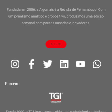
Fundada em 2006, a Algomais é a Revista de Pernambuco. Com
um jornalismo analítico e propositivo, produzimos uma edição
semanal com pautas ousadas e inovadoras.
ASSINE
I
F
T
L
Y
W
n
a
w
i
o
h
s
c
i
n
u
a
Parceiro
t
e
t
k
t
t
a
b
t
e
u
s
g
o
e
d
b
a
Desde 1990, a TGI tem desenvolvido uma metodologia própria de