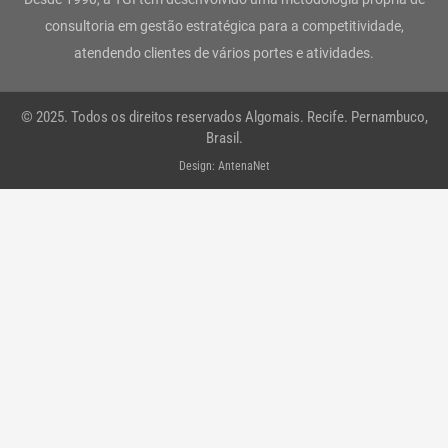
r
o
r
i
e
p
consultoria em gestão estratégica para a competitividade,
atendendo clientes de vários portes e atividades.
a
k
n
p
m
-
© 2025. Todos os direitos reservados Algomais. Recife. Pernambuco,
f
Brasil.
Design: AntenaNet