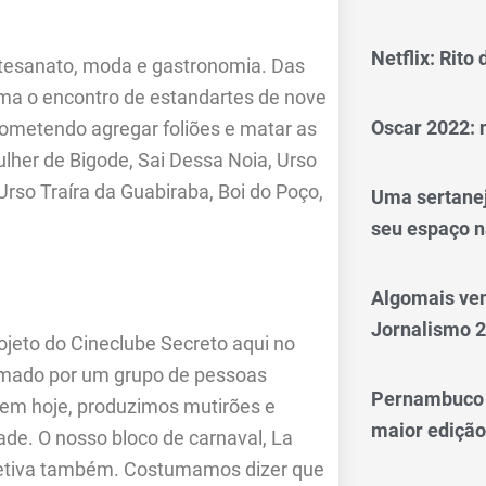
Netflix: Rito
rtesanato, moda e gastronomia. Das
ma o encontro de estandartes de nove
Oscar 2022: 
rometendo agregar foliões e matar as
lher de Bigode, Sai Dessa Noia, Urso
Urso Traíra da Guabiraba, Boi do Poço,
Uma sertanej
seu espaço n
Algomais ve
Jornalismo 
ojeto do Cineclube Secreto aqui no
rmado por um grupo de pessoas
Pernambuco 
 tem hoje, produzimos mutirões e
maior edição
ade. O nosso bloco de carnaval, La
oletiva também. Costumamos dizer que