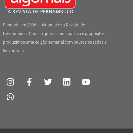
Fundada em 2006, a Algomais é a Revista de
Pernambuco. Com um jornalismo analítico e propositivo,
produzimos uma edição semanal com pautas ousadas e
inovadoras.
I
W
F
T
L
Y
n
h
a
w
i
o
s
a
c
i
n
u
t
t
e
t
k
t
a
s
b
t
e
u
g
a
o
e
d
b
r
p
o
r
i
e
a
p
k
n