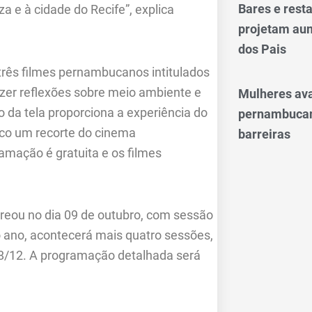
Bares e res
a e à cidade do Recife”, explica
projetam aum
dos Pais
rês filmes pernambucanos intitulados
razer reflexões sobre meio ambiente e
Mulheres av
o da tela proporciona a experiência do
pernambucan
ico um recorte do cinema
barreiras
ação é gratuita e os filmes
treou no dia 09 de outubro, com sessão
do ano, acontecerá mais quatro sessões,
18/12. A programação detalhada será