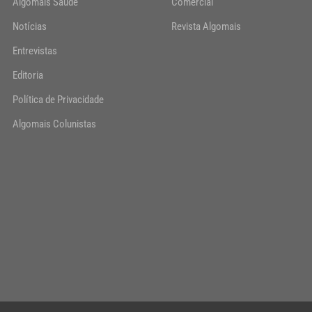
Algomais Saúde
Comercial
Notícias
Revista Algomais
Entrevistas
Editoria
Política de Privacidade
Algomais Colunistas