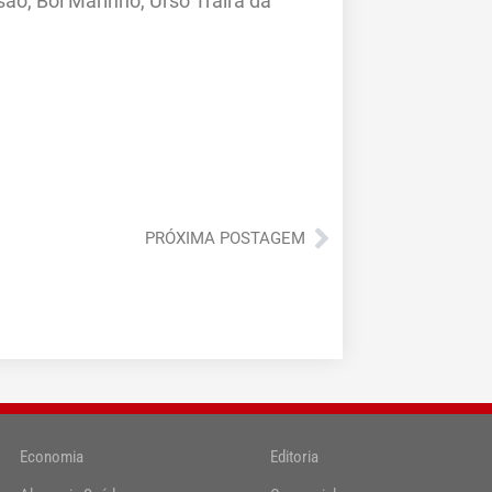
ão, Boi Marinho, Urso Traíra da
Próximo
PRÓXIMA POSTAGEM
Economia
Editoria