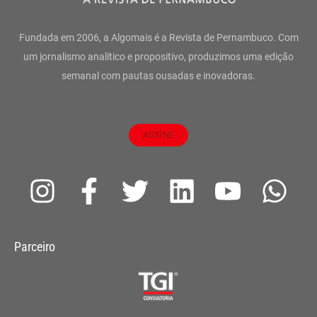
Fundada em 2006, a Algomais é a Revista de Pernambuco. Com
um jornalismo analítico e propositivo, produzimos uma edição
semanal com pautas ousadas e inovadoras.
ASSINE
I
F
T
L
Y
W
n
a
w
i
o
h
s
c
i
n
u
a
Parceiro
t
e
t
k
t
t
a
b
t
e
u
s