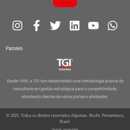
ASSINE
I
F
T
L
Y
W
n
a
w
i
o
h
s
c
i
n
u
a
Parceiro
t
e
t
k
t
t
a
b
t
e
u
s
g
o
e
d
b
a
Desde 1990, a TGI tem desenvolvido uma metodologia própria de
r
o
r
i
e
p
consultoria em gestão estratégica para a competitividade,
atendendo clientes de vários portes e atividades.
a
k
n
p
m
-
© 2025. Todos os direitos reservados Algomais. Recife. Pernambuco,
f
Brasil.
Design: AntenaNet