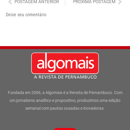
Anterior
Pró
POSTAGEM ANTERIOR
PRÓXIMA POSTAGEM
Deixe seu comentário
Fundada em 2006, a Algomais é a Revista de Pernambuco. Com
um jornalismo analítico e propositivo, produzimos uma edição
semanal com pautas ousadas e inovadoras.