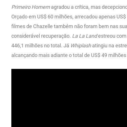
Primeiro Homem
agradou a crítica, mas decepcion
Orçado em US$ 60 milhões, arrecadou apenas US$ 1
filmes de Chazelle também não foram bem nas sua
considerável recuperação.
La La Land
estreou com 
446,1 milhões no total. Já
Whiplash
atingiu na estre
alcançando mais adiante o total de US$ 49 milhões 