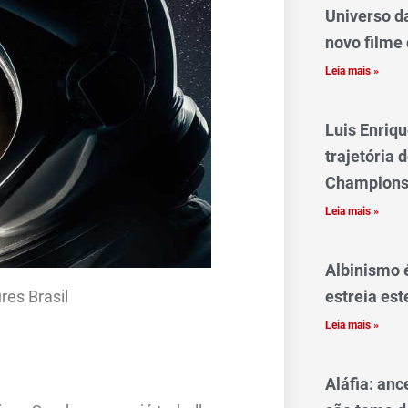
Universo d
novo filme 
Leia mais »
Luis Enriq
trajetória
Champions
Leia mais »
Albinismo 
res Brasil
estreia est
Leia mais »
Aláfia: anc