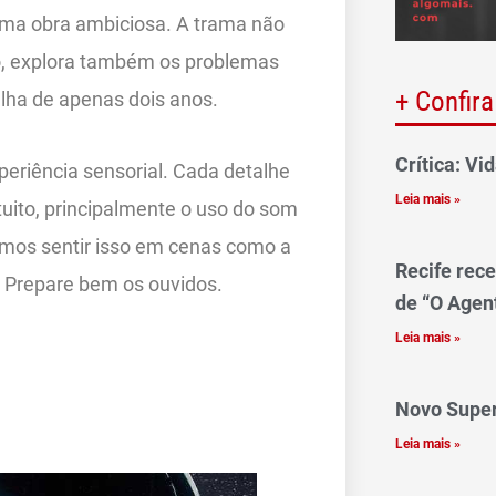
 uma obra ambiciosa. A trama não
o, explora também os problemas
+ Confira
ilha de apenas dois anos.
Crítica: V
periência sensorial. Cada detalhe
Leia mais »
tuito, principalmente o uso do som
mos sentir isso em cenas como a
Recife rec
. Prepare bem os ouvidos.
de “O Agen
Leia mais »
Novo Supe
Leia mais »