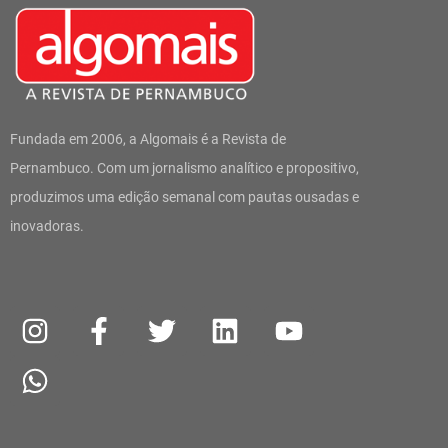
Fundada em 2006, a Algomais é a Revista de
Pernambuco. Com um jornalismo analítico e propositivo,
produzimos uma edição semanal com pautas ousadas e
inovadoras.
I
W
F
T
L
Y
n
h
a
w
i
o
s
a
c
i
n
u
t
t
e
t
k
t
a
s
b
t
e
u
g
a
o
e
d
b