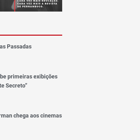
idas Passadas
ebe primeiras exibições
te Secreto”
rman chega aos cinemas