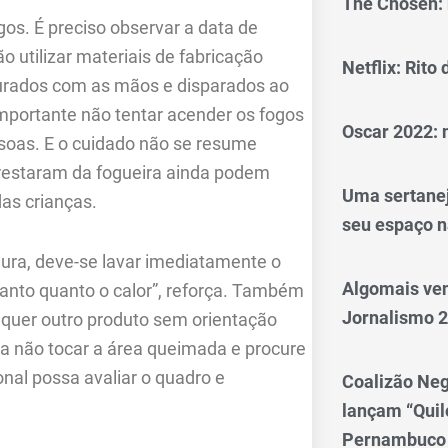
The Chosen: 
gos. É preciso observar a data de
utilizar materiais de fabricação
Netflix: Rito
egurados com as mãos e disparados ao
 importante não tentar acender os fogos
Oscar 2022: 
ssoas. E o cuidado não se resume
e restaram da fogueira ainda podem
Uma sertanej
as crianças.
seu espaço n
ra, deve-se lavar imediatamente o
Algomais ve
 tanto quanto o calor”, reforça. Também
Jornalismo 
lquer outro produto sem orientação
 a não tocar a área queimada e procure
nal possa avaliar o quadro e
Coalizão Neg
lançam “Qui
Pernambuco