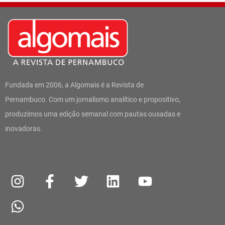
Fundada em 2006, a Algomais é a Revista de
Pernambuco. Com um jornalismo analítico e propositivo,
produzimos uma edição semanal com pautas ousadas e
inovadoras.
I
W
F
T
L
Y
n
h
a
w
i
o
s
a
c
i
n
u
t
t
e
t
k
t
a
s
b
t
e
u