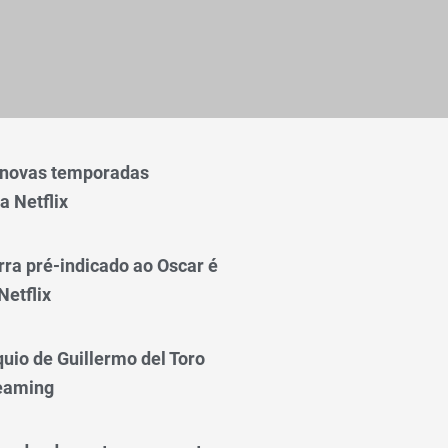
 novas temporadas
a Netflix
rra pré-indicado ao Oscar é
Netflix
quio de Guillermo del Toro
reaming