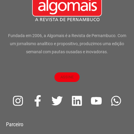
Fundada em 2006, a Algomais é a Revista de Pernambuco. Com
um jornalismo analítico e propositivo, produzimos uma edição
semanal com pautas ousadas e inovadoras.
ASSINE
I
F
T
L
Y
W
n
a
w
i
o
h
s
c
i
n
u
a
Parceiro
t
e
t
k
t
t