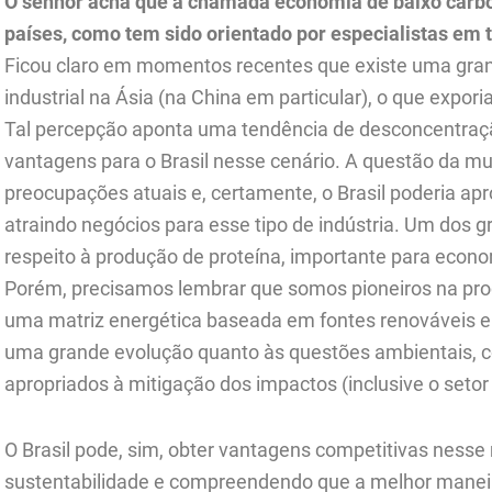
O senhor acha que a chamada economia de baixo carbo
países, como tem sido orientado por especialistas em
Ficou claro em momentos recentes que existe uma gran
industrial na Ásia (na China em particular), o que expor
Tal percepção aponta uma tendência de desconcentração
vantagens para o Brasil nesse cenário. A questão da m
preocupações atuais e, certamente, o Brasil poderia apr
atraindo negócios para esse tipo de indústria. Um dos 
respeito à produção de proteína, importante para econom
Porém, precisamos lembrar que somos pioneiros na pro
uma matriz energética baseada em fontes renováveis 
uma grande evolução quanto às questões ambientais, c
apropriados à mitigação dos impactos (inclusive o setor
O Brasil pode, sim, obter vantagens competitivas nesse
sustentabilidade e compreendendo que a melhor maneir