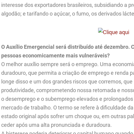
interesse dos exportadores brasileiros, subsidiando a pr
algodão; e tarifando o açúcar, o fumo, os derivados lácte
O Auxílio Emergencial será distribuído até dezembro. 
pessoas economicamente mais vulneráveis?
O melhor auxílio sempre será o emprego. Uma economia
duradouro, que permita a criação de emprego e renda p
longe disso e um dos grandes riscos que corremos, que 
produtividade, comprometendo nossa retomada e nosso
o desemprego e o subemprego elevados e prolongados
mercado de trabalho. O termo se refere à dificuldade d
estado original após sofrer um choque ou, em outras pa
ceder após uma alta pronunciada e duradoura.
A histerese poderia deteriorar o capital humano quand