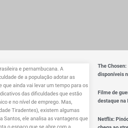
The Chosen:
rasileira e pernambucana. A
disponíveis n
culdade de a população adotar as
e que ainda vai levar um tempo para os
Filme de gue
ndicativos das dificuldades que estão
destaque na 
ico e no nível de emprego. Mas,
idade Tiradentes), existem algumas
 Santos, ele analisa as vantagens que
Netflix: Pinó
enta o espaço que se abre com a
chega ao st