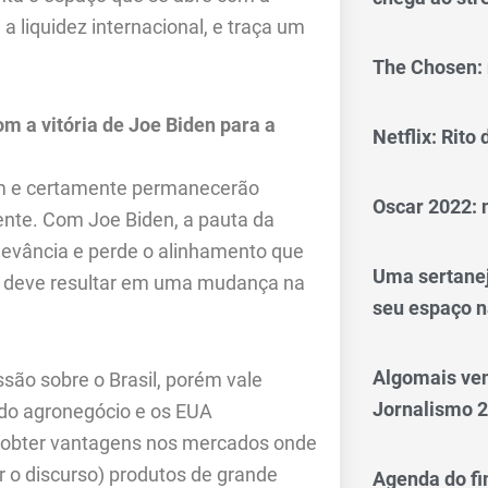
 liquidez internacional, e traça um
The Chosen: 
 a vitória de Joe Biden para a
Netflix: Rito
tem e certamente permanecerão
Oscar 2022: 
nte. Com Joe Biden, a pauta da
levância e perde o alinhamento que
Uma sertanej
que deve resultar em uma mudança na
seu espaço n
Algomais ve
são sobre o Brasil, porém vale
Jornalismo 
 do agronegócio e os EUA
a obter vantagens nos mercados onde
o discurso) produtos de grande
Agenda do fi