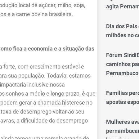
odução local de açúcar, milho, soja,
agita Perna
os e a carne bovina brasileira.
Dia dos Pais
milhões no 
Como fica a economia e a situação das
Fórum SindiE
caminhos par
 forte, com crescimento estável e
Pernambuco
ara sua população. Todavia, estamos
impactaria inclusive nossa
Famílias per
s sonhos a médio e longo prazo, é que
apostas espo
 podem gerar a chamada histerese no
a taxa de desemprego voltar ao seu
lavras, a dificuldade do desemprego
Mulheres av
pernambucan
o ainda temos uma parcela grande de