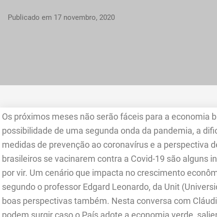
Publicado em
17 novembro, 2020
Os próximos meses não serão fáceis para a economia b
possibilidade de uma segunda onda da pandemia, a difi
medidas de prevenção ao coronavírus e a perspectiva d
brasileiros se vacinarem contra a Covid-19 são alguns i
por vir. Um cenário que impacta no crescimento econôm
segundo o professor Edgard Leonardo, da Unit (Univers
boas perspectivas também. Nesta conversa com Cláudia
podem surgir caso o País adote a economia verde, sali