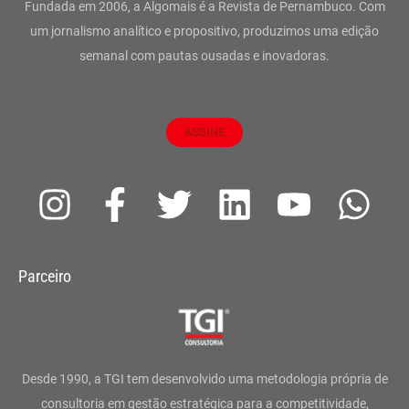
Fundada em 2006, a Algomais é a Revista de Pernambuco. Com
um jornalismo analítico e propositivo, produzimos uma edição
semanal com pautas ousadas e inovadoras.
ASSINE
I
F
T
L
Y
W
n
a
w
i
o
h
s
c
i
n
u
a
Parceiro
t
e
t
k
t
t
a
b
t
e
u
s
g
o
e
d
b
a
Desde 1990, a TGI tem desenvolvido uma metodologia própria de
r
o
r
i
e
p
consultoria em gestão estratégica para a competitividade,