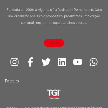
Fundada em 2006, a Algomais é a Revista de Pernambuco. Com
um jornalismo analítico e propositivo, produzimos uma edição
semanal com pautas ousadas e inovadoras.
ASSINE
I
F
T
L
Y
W
n
a
w
i
o
h
s
c
i
n
u
a
Parceiro
t
e
t
k
t
t
a
b
t
e
u
s
g
o
e
d
b
a
Desde 1990, a TGI tem desenvolvido uma metodologia própria de