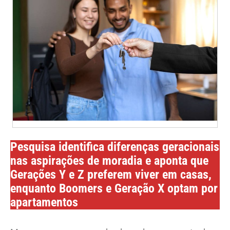
Pesquisa identifica diferenças geracionais
nas aspirações de moradia e aponta que
Gerações Y e Z preferem viver em casas,
enquanto Boomers e Geração X optam por
apartamentos