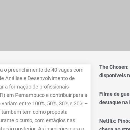
The Chosen:
ara o preenchimento de 40 vagas com
disponíveis n
 de Análise e Desenvolvimento de
r a formação de profissionais
Filme de gue
(TI) em Pernambuco e contribuir para a
destaque na 
o variam entre 100%, 50%, 30% e 20% –
ria também tem como proposta
rante o curso, com estágios nas
Netflix: Pinó
ação posterior. As inscrições para o
chega ao st