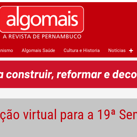
anismo
Algomais Saúde
Cultura e Historia
Notícias
ção virtual para a 19ª S