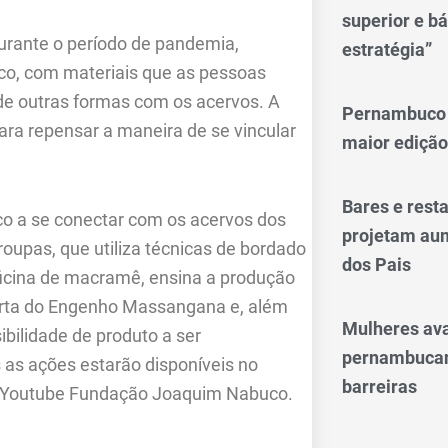
superior e bá
durante o período de pandemia,
estratégia”
co, com materiais que as pessoas
e outras formas com os acervos. A
Pernambuco 
a repensar a maneira de se vincular
maior edição
Bares e res
ico a se conectar com os acervos dos
projetam aum
oupas, que utiliza técnicas de bordado
dos Pais
oficina de macramê, ensina a produção
orta do Engenho Massangana e, além
Mulheres av
bilidade de produto a ser
pernambucan
 as ações estarão disponíveis no
barreiras
Youtube Fundação Joaquim Nabuco.