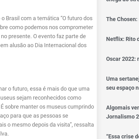
 Brasil com a temática “O futuro dos
The Chosen: 
 sobre como podemos nos comprometer
 no presente. O evento faz parte de
Netflix: Rito
, em alusão ao Dia Internacional dos
Oscar 2022: 
Uma sertanej
seu espaço n
ar o futuro, essa é mais do que uma
 museus sejam reconhecidos como
. É sobre manter os museus cumprindo
Algomais ve
spaço para que as pessoas se
Jornalismo 
s o mesmo depois da visita”, ressalta
lva.
“Essa crise d