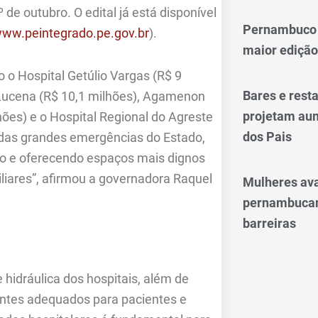
e outubro. O edital já está disponível
Pernambuco 
ww.peintegrado.pe.gov.br
).
maior edição
 o Hospital Getúlio Vargas (R$ 9
Bares e res
e Lucena (R$ 10,1 milhões), Agamenon
projetam aum
ões) e o Hospital Regional do Agreste
dos Pais
 das grandes emergências do Estado,
ão e oferecendo espaços mais dignos
iliares”, afirmou a governadora Raquel
Mulheres av
pernambucan
barreiras
e hidráulica dos hospitais, além de
ntes adequados para pacientes e