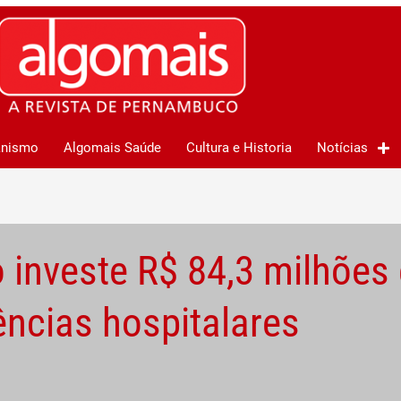
anismo
Algomais Saúde
Cultura e Historia
Notícias
investe R$ 84,3 milhões
ncias hospitalares