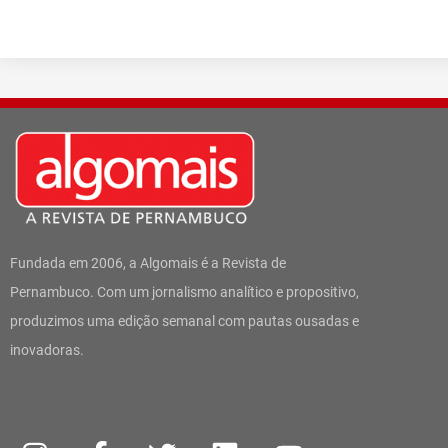
Fundada em 2006, a Algomais é a Revista de
Pernambuco. Com um jornalismo analítico e propositivo,
produzimos uma edição semanal com pautas ousadas e
inovadoras.
I
W
F
T
L
Y