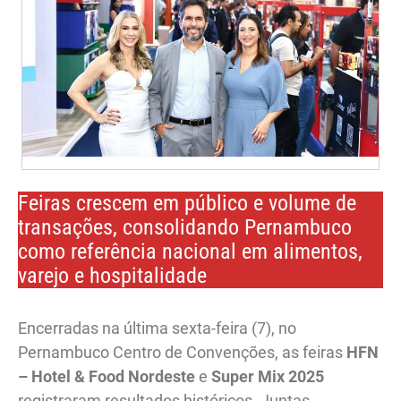
Feiras crescem em público e volume de
transações, consolidando Pernambuco
como referência nacional em alimentos,
varejo e hospitalidade
Encerradas na última sexta-feira (7), no
Pernambuco Centro de Convenções, as feiras
HFN
– Hotel & Food Nordeste
e
Super Mix 2025
registraram resultados históricos. Juntas,