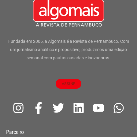
Fundada em 2006, a Algomais é a Revista de Pernambuco. Com
um jornalismo analítico e propositivo, produzimos uma edição
semanal com pautas ousadas e inovadoras.
ASSINE
I
F
T
L
Y
W
n
a
w
i
o
h
s
c
i
n
u
a
Parceiro