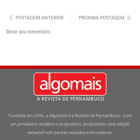
Anterior
Pró
POSTAGEM ANTERIOR
PRÓXIMA POSTAGEM
Deixe seu comentário
Fundada em 2006, a Algomais é a Revista de Pernambuco. Com
um jornalismo analítico e propositivo, produzimos uma edição
semanal com pautas ousadas e inovadoras.