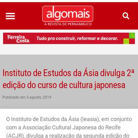
Ir
para
o
conteúdo
Instituto de Estudos da Ásia divulga 2ª
edição do curso de cultura japonesa
Publicado em
5 agosto, 2019
O Instituto de Estudos da Ásia (Ieasia), em conjunto
com a Associação Cultural Japonesa do Recife
(ACJR), divulga a realização da segunda edição do