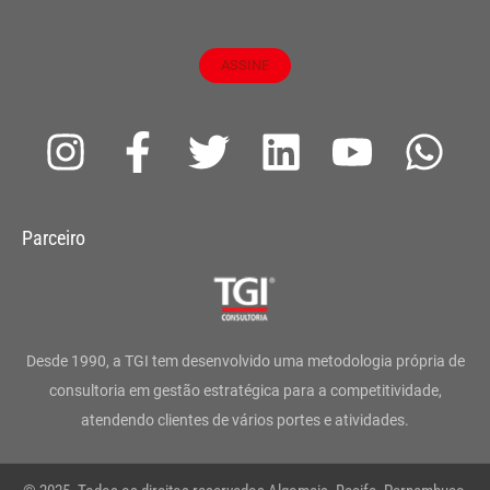
ASSINE
I
F
T
L
Y
W
n
a
w
i
o
h
s
c
i
n
u
a
Parceiro
t
e
t
k
t
t
a
b
t
e
u
s
g
o
e
d
b
a
Desde 1990, a TGI tem desenvolvido uma metodologia própria de
r
o
r
i
e
p
consultoria em gestão estratégica para a competitividade,
atendendo clientes de vários portes e atividades.
a
k
n
p
m
-