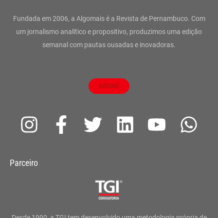
Fundada em 2006, a Algomais é a Revista de Pernambuco. Com
um jornalismo analítico e propositivo, produzimos uma edição
semanal com pautas ousadas e inovadoras.
ASSINE
I
F
T
L
Y
W
n
a
w
i
o
h
s
c
i
n
u
a
Parceiro
t
e
t
k
t
t
a
b
t
e
u
s
g
o
e
d
b
a
Desde 1990, a TGI tem desenvolvido uma metodologia própria de