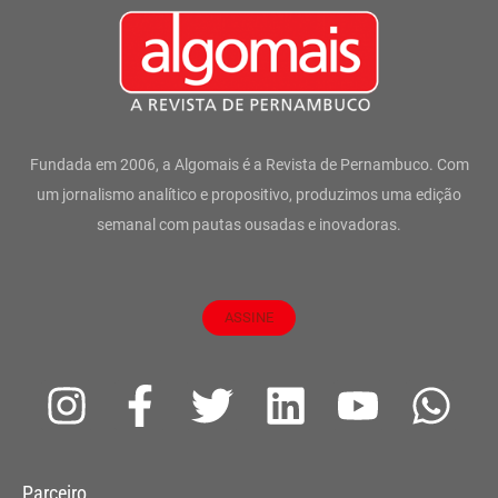
Fundada em 2006, a Algomais é a Revista de Pernambuco. Com
um jornalismo analítico e propositivo, produzimos uma edição
semanal com pautas ousadas e inovadoras.
ASSINE
I
F
T
L
Y
W
n
a
w
i
o
h
s
c
i
n
u
a
Parceiro