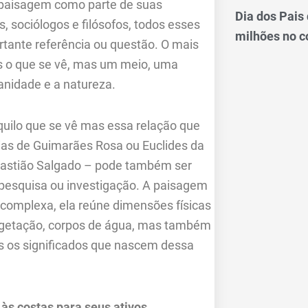
 paisagem como parte de suas
Dia dos Pais
s, sociólogos e filósofos, todos esses
milhões no 
ante referência ou questão. O mais
s o que se vê, mas um meio, uma
anidade e a natureza.
ilo que se vê mas essa relação que
rias de Guimarães Rosa ou Euclides da
ebastião Salgado – pode também ser
 pesquisa ou investigação. A paisagem
 complexa, ela reúne dimensões físicas
, vegetação, corpos de água, mas também
os os significados que nascem dessa
às costas para seus ativos