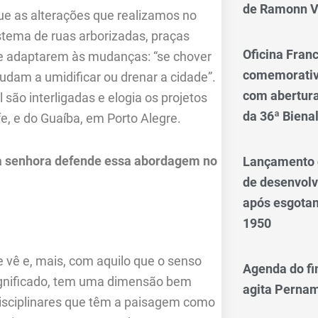
de Ramonn V
que as alterações que realizamos no
tema de ruas arborizadas, praças
Oficina Franc
se adaptarem às mudanças: “se chover
comemorativo
udam a umidificar ou drenar a cidade”.
com abertura 
são interligadas e elogia os projetos
da 36ª Biena
e, e do Guaíba, em Porto Alegre.
 a senhora defende essa abordagem no
Lançamento d
de desenvol
após esgotam
1950
ê e, mais, com aquilo que o senso
Agenda do fi
gnificado, tem uma dimensão bem
agita Perna
disciplinares que têm a paisagem como