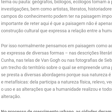
tema ou pauta: geógrafos, biólogos, ecólogos tomam a
investigações, bem como artistas, literatos, historiadore
campos do conhecimento podem ter na paisagem import
importante de reter aqui é que a paisagem não é apena
construção cultural que expressa a relação entre a hum
Por isso normalmente pensamos em paisagem como aqu
se expressa de diversas formas – nas descrições literá
Cunha, nas telas de Van Gogh ou nas fotografias de S
um trecho do território sobre o qual se empreende uma
se presta a diversas abordagens porque sua natureza é
e metafísicas: dela participa a natureza física, relevo
o uso e as alterações que a humanidade realizou e tod
alteração.
No processo de crescimento urbano, as cidades deram 