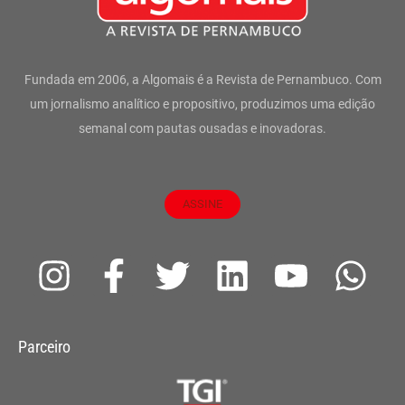
Fundada em 2006, a Algomais é a Revista de Pernambuco. Com
um jornalismo analítico e propositivo, produzimos uma edição
semanal com pautas ousadas e inovadoras.
ASSINE
I
F
T
L
Y
W
n
a
w
i
o
h
s
c
i
n
u
a
Parceiro
t
e
t
k
t
t