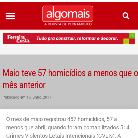
Ir
para
o
conteúdo
Maio teve 57 homicídios a menos que o
mês anterior
Publicado em
15 junho, 2017
O mês de maio registrou 457 homicídios, 57 a
menos que abril, quando foram contabilizados 514
Crimes Violentos Letais Intencionais (CVLIs). A