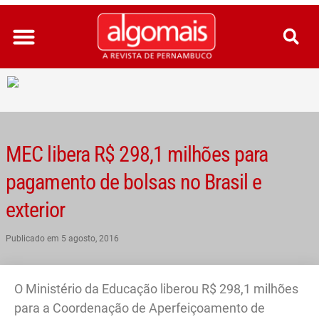
Ir
para
o
conteúdo
MEC libera R$ 298,1 milhões para
pagamento de bolsas no Brasil e
exterior
Publicado em
5 agosto, 2016
O Ministério da Educação liberou R$ 298,1 milhões
para a Coordenação de Aperfeiçoamento de