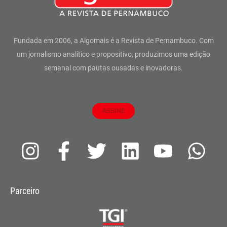
Fundada em 2006, a Algomais é a Revista de Pernambuco. Com
um jornalismo analítico e propositivo, produzimos uma edição
semanal com pautas ousadas e inovadoras.
ASSINE
I
F
T
L
Y
W
n
a
w
i
o
h
s
c
i
n
u
a
Parceiro
t
e
t
k
t
t
a
b
t
e
u
s