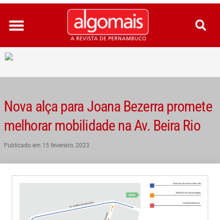
Ir
para
o
conteúdo
Nova alça para Joana Bezerra promete
melhorar mobilidade na Av. Beira Rio
Publicado em
15 fevereiro, 2023