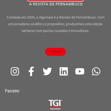
Fundada em 2006, a Algomais é a Revista de Pernambuco. Com
um jornalismo analítico e propositivo, produzimos uma edição
semanal com pautas ousadas e inovadoras.
ASSINE
I
F
T
L
Y
W
n
a
w
i
o
h
s
c
i
n
u
a
Parceiro
t
e
t
k
t
t
a
b
t
e
u
s