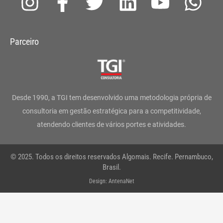
I
F
T
L
Y
W
n
a
w
i
o
h
s
c
i
n
u
a
Parceiro
t
e
t
k
t
t
a
b
t
e
u
s
g
o
e
d
b
a
Desde 1990, a TGI tem desenvolvido uma metodologia própria de
r
o
r
i
e
p
consultoria em gestão estratégica para a competitividade,
atendendo clientes de vários portes e atividades.
a
k
n
p
m
-
© 2025. Todos os direitos reservados Algomais. Recife. Pernambuco,
f
Brasil.
Design: AntenaNet