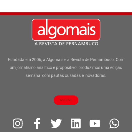
Fundada em 2006, a Algomais é a Revista de Pernambuco. Com
um jornalismo analítico e propositivo, produzimos uma edição
semanal com pautas ousadas e inovadoras.
ASSINE
I
F
T
L
Y
W