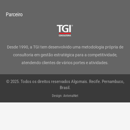
n
a
w
i
o
h
s
c
i
n
u
a
Parceiro
t
e
t
k
t
t
a
b
t
e
u
s
g
o
e
d
b
a
Desde 1990, a TGI tem desenvolvido uma metodologia própria de
r
o
r
i
e
p
consultoria em gestão estratégica para a competitividade,
atendendo clientes de vários portes e atividades.
a
k
n
p
m
-
© 2025. Todos os direitos reservados Algomais. Recife. Pernambuco,
f
Brasil.
Design: AntenaNet