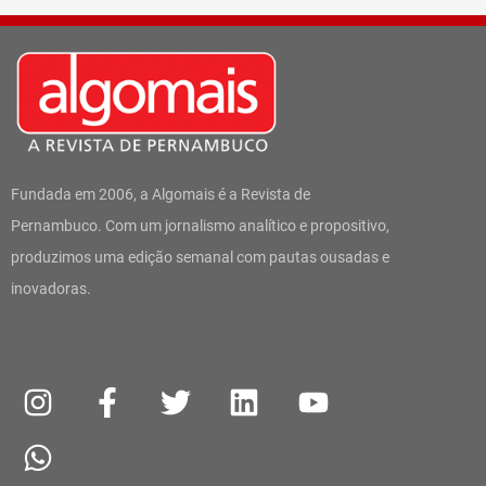
Fundada em 2006, a Algomais é a Revista de
Pernambuco. Com um jornalismo analítico e propositivo,
produzimos uma edição semanal com pautas ousadas e
inovadoras.
I
W
F
T
L
Y
n
h
a
w
i
o
s
a
c
i
n
u
t
t
e
t
k
t