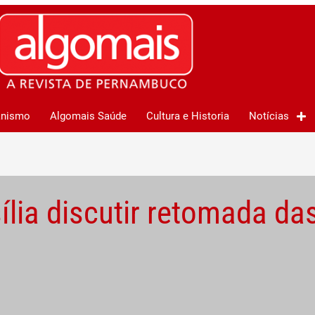
anismo
Algomais Saúde
Cultura e Historia
Notícias
ília discutir retomada da