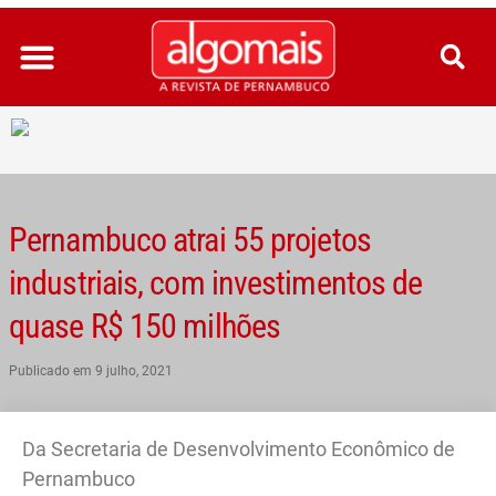
Ir
para
o
conteúdo
Pernambuco atrai 55 projetos
industriais, com investimentos de
quase R$ 150 milhões
Publicado em
9 julho, 2021
Da Secretaria de Desenvolvimento Econômico de
Pernambuco