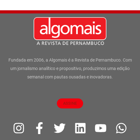
Fundada em 2006, a Algomais é a Revista de Pernambuco. Com
um jornalismo analítico e propositivo, produzimos uma edição
semanal com pautas ousadas e inovadoras.
ASSINE
I
F
T
L
Y
W
n
a
w
i
o
h