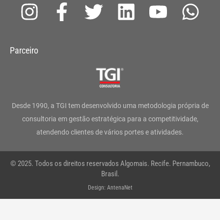
I
F
T
L
Y
W
n
a
w
i
o
h
s
c
i
n
u
a
Parceiro
t
e
t
k
t
t
a
b
t
e
u
s
g
o
e
d
b
a
Desde 1990, a TGI tem desenvolvido uma metodologia própria de
r
o
r
i
e
p
consultoria em gestão estratégica para a competitividade,
atendendo clientes de vários portes e atividades.
a
k
n
p
m
-
© 2025. Todos os direitos reservados Algomais. Recife. Pernambuco,
f
Brasil.
Design: AntenaNet