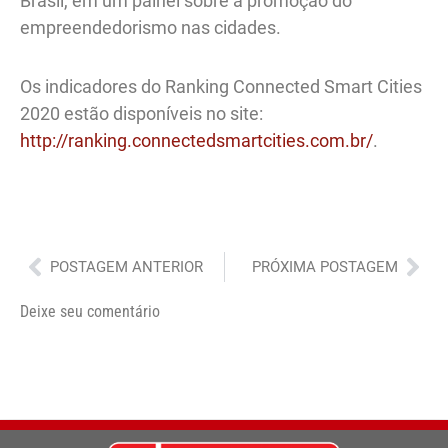
Brasil, em um painel sobre a promoção do
empreendedorismo nas cidades.
Os indicadores do Ranking Connected Smart Cities
2020 estão disponíveis no site:
http://ranking.connectedsmartcities.com.br/
.
Anterior
Pró
POSTAGEM ANTERIOR
PRÓXIMA POSTAGEM
Deixe seu comentário