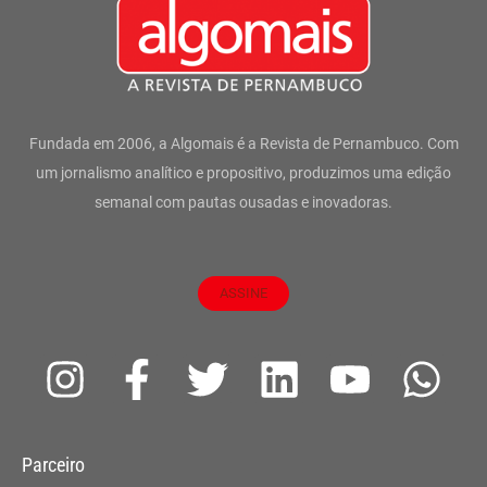
Fundada em 2006, a Algomais é a Revista de Pernambuco. Com
um jornalismo analítico e propositivo, produzimos uma edição
semanal com pautas ousadas e inovadoras.
ASSINE
I
F
T
L
Y
W
n
a
w
i
o
h
s
c
i
n
u
a
Parceiro