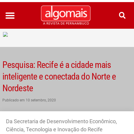
Ir
para
o
conteúdo
Pesquisa: Recife é a cidade mais
inteligente e conectada do Norte e
Nordeste
Publicado em
10 setembro, 2020
Da Secretaria de Desenvolvimento Econômico,
Ciência, Tecnologia e Inovação do Recife