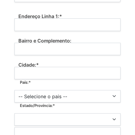
Billing Address
Endereço Linha 1:*
Bairro e Complemento:
Cidade:*
País:*
Estado/Província:*