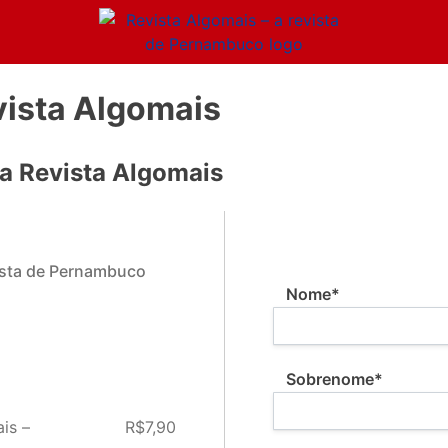
vista Algomais
da Revista Algomais
vista de Pernambuco
Nome:*
Nome*
Sobrenome*
is –
R$7,90