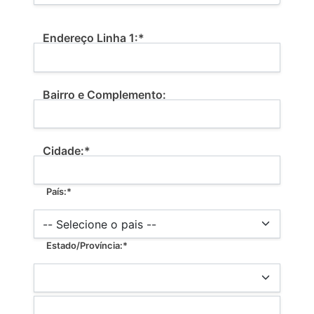
Billing Address
Endereço Linha 1:*
Bairro e Complemento:
Cidade:*
País:*
Estado/Província:*