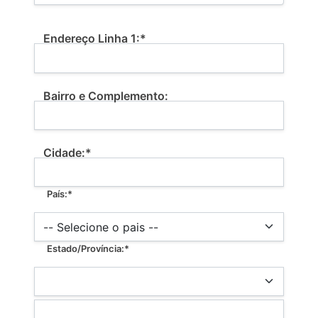
Billing Address
Endereço Linha 1:*
Bairro e Complemento:
Cidade:*
País:*
Estado/Província:*