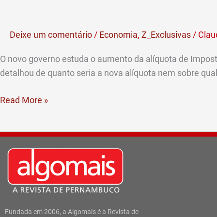
aumentar
IR
Deixe um comentário
/
Economia
,
Z_Exclusivas
/
Clau
para
rendas
O novo governo estuda o aumento da alíquota de Imposto 
mais
detalhou de quanto seria a nova alíquota nem sobre qual
altas
Read More »
Fundada em 2006, a Algomais é a Revista de