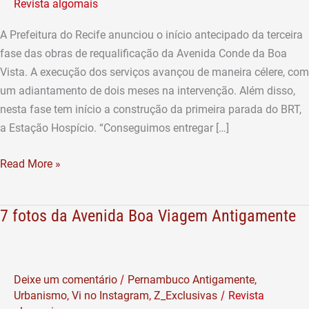
Revista algomais
da
Boa
A Prefeitura do Recife anunciou o início antecipado da terceira
Vista
fase das obras de requalificação da Avenida Conde da Boa
Vista. A execução dos serviços avançou de maneira célere, com
um adiantamento de dois meses na intervenção. Além disso,
nesta fase tem início a construção da primeira parada do BRT,
a Estação Hospício. “Conseguimos entregar […]
Read More »
7 fotos da Avenida Boa Viagem Antigamente
7
fotos
da
Avenida
/
Deixe um comentário
Pernambuco Antigamente
,
Boa
/
Urbanismo
,
Vi no Instagram
,
Z_Exclusivas
Revista
Viagem