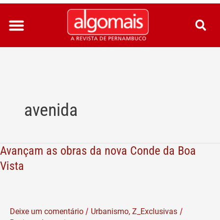
Ir
para
o
conteúdo
avenida
Avançam as obras da nova Conde da Boa
Avançam
as
Vista
obras
da
nova
/
/
Deixe um comentário
Urbanismo
,
Z_Exclusivas
Conde