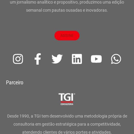
um jornalismo analítico e propositivo, produzimos uma edição
semanal com pautas ousadas e inovadoras.
ASSINE
I
F
T
L
Y
W
n
a
w
i
o
h
s
c
i
n
u
a
Parceiro
t
e
t
k
t
t
a
b
t
e
u
s
g
o
e
d
b
a
Desde 1990, a TGI tem desenvolvido uma metodologia própria de
r
o
r
i
e
p
consultoria em gestão estratégica para a competitividade,
atendendo clientes de vários portes e atividades.