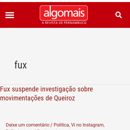
Ir
para
o
conteúdo
fux
Fux suspende investigação sobre
Fux
suspende
movimentações de Queiroz
investigação
sobre
movimentações
/
Deixe um comentário
Política
,
Vi no Instagram
,
de