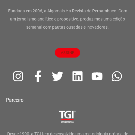
Fundada em 2006, a Algomais é a Revista de Pernambuco. Com
um jornalismo analítico e propositivo, produzimos uma edição
semanal com pautas ousadas e inovadoras.
ASSINE
I
F
T
L
Y
W
n
a
w
i
o
h
s
c
i
n
u
a
Parceiro
t
e
t
k
t
t
a
b
t
e
u
s
g
o
e
d
b
a
Desde 1990, a TGI tem desenvolvido uma metodologia própria de