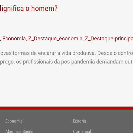
dignifica o homem?
,
Economia
,
Z_Destaque_economia
,
Z_Destaque-principa
as formas de encarar a vida produtiva. Desde o confron
prego, os profissionais da pós-pandemia demandam outra
Economia
Editoria
Algomais Saúde
Comercial