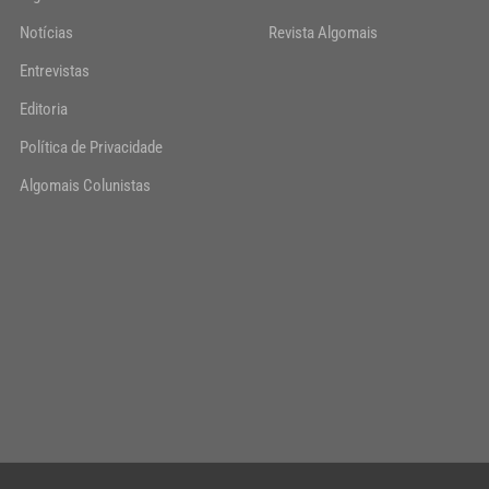
Notícias
Revista Algomais
Entrevistas
Editoria
Política de Privacidade
Algomais Colunistas