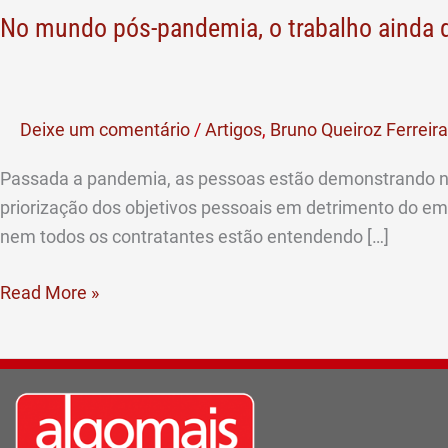
No mundo pós-pandemia, o trabalho ainda 
pós-
pandemia,
o
trabalho
Deixe um comentário
/
Artigos
,
Bruno Queiroz Ferreira
ainda
dignifica
Passada a pandemia, as pessoas estão demonstrando nov
o
priorização dos objetivos pessoais em detrimento do em
homem?
nem todos os contratantes estão entendendo […]
Read More »