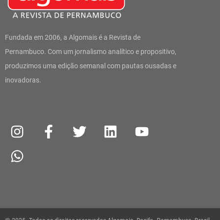
Fundada em 2006, a Algomais é a Revista de
Pernambuco. Com um jornalismo analítico e propositivo,
produzimos uma edição semanal com pautas ousadas e
inovadoras.
I
W
F
T
L
Y
n
h
a
w
i
o
s
a
c
i
n
u
t
t
e
t
k
t
a
s
b
t
e
u
g
a
o
e
d
b
r
p
o
r
i
e
a
p
k
n