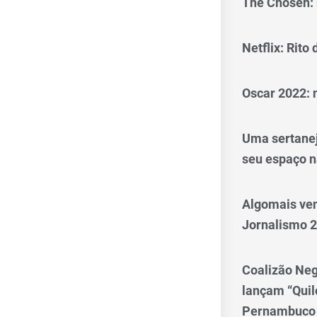
The Chosen: 
Netflix: Rito
Oscar 2022: 
Uma sertanej
seu espaço n
Algomais ve
Jornalismo 
Coalizão Neg
lançam “Qui
Pernambuco