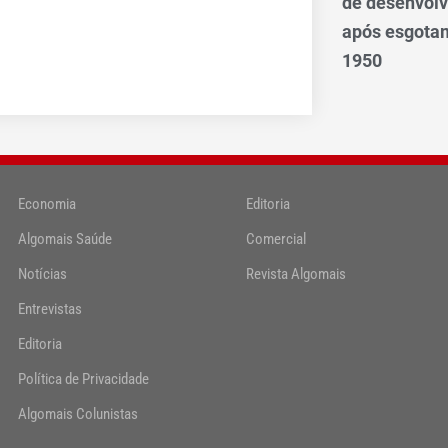
de desenvol
após esgotam
1950
Economia
Editoria
Algomais Saúde
Comercial
Notícias
Revista Algomais
Entrevistas
Editoria
Política de Privacidade
Algomais Colunistas