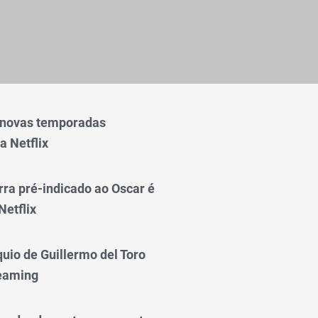
 novas temporadas
a Netflix
rra pré-indicado ao Oscar é
Netflix
quio de Guillermo del Toro
reaming