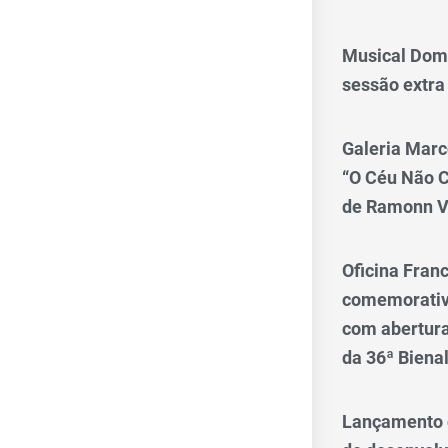
Musical Dom
sessão extra
Galeria Marc
“O Céu Não 
de Ramonn V
Oficina Franc
comemorativo
com abertura 
da 36ª Biena
Lançamento d