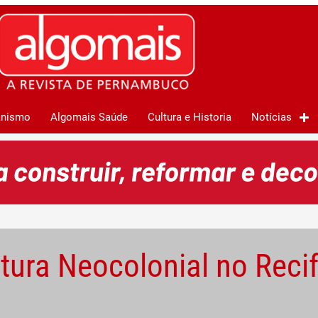
anismo
Algomais Saúde
Cultura e Historia
Notícias
tura Neocolonial no Reci