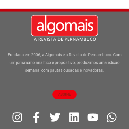
Fundada em 2006, a Algomais é a Revista de Pernambuco. Com
um jornalismo analítico e propositivo, produzimos uma edição
semanal com pautas ousadas e inovadoras.
ASSINE
I
F
T
L
Y
W
n
a
w
i
o
h