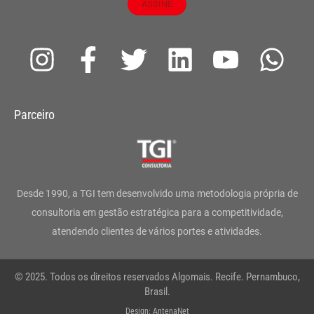
ASSINE
I
F
T
L
Y
W
n
a
w
i
o
h
s
c
i
n
u
a
Parceiro
t
e
t
k
t
t
a
b
t
e
u
s
g
o
e
d
b
a
Desde 1990, a TGI tem desenvolvido uma metodologia própria de
r
o
r
i
e
p
consultoria em gestão estratégica para a competitividade,
atendendo clientes de vários portes e atividades.
a
k
n
p
m
-
© 2025. Todos os direitos reservados Algomais. Recife. Pernambuco,
f
Brasil.
Design: AntenaNet