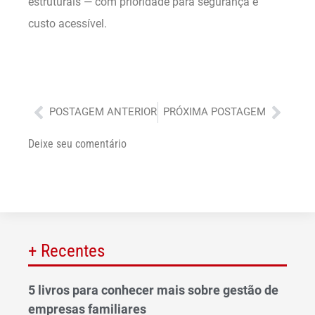
estruturais — com prioridade para segurança e
custo acessível.
Anterior
Próx
POSTAGEM ANTERIOR
PRÓXIMA POSTAGEM
Deixe seu comentário
+ Recentes
5 livros para conhecer mais sobre gestão de
empresas familiares