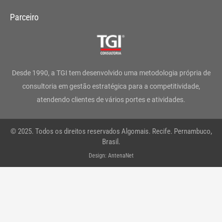
s
c
i
n
u
a
Parceiro
t
e
t
k
t
t
a
b
t
e
u
s
g
o
e
d
b
a
Desde 1990, a TGI tem desenvolvido uma metodologia própria de
r
o
r
i
e
p
consultoria em gestão estratégica para a competitividade,
atendendo clientes de vários portes e atividades.
a
k
n
p
m
-
© 2025. Todos os direitos reservados Algomais. Recife. Pernambuco,
f
Brasil.
Design: AntenaNet