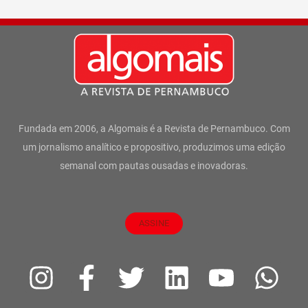
Fundada em 2006, a Algomais é a Revista de Pernambuco. Com
um jornalismo analítico e propositivo, produzimos uma edição
semanal com pautas ousadas e inovadoras.
ASSINE
I
F
T
L
Y
W
n
a
w
i
o
h