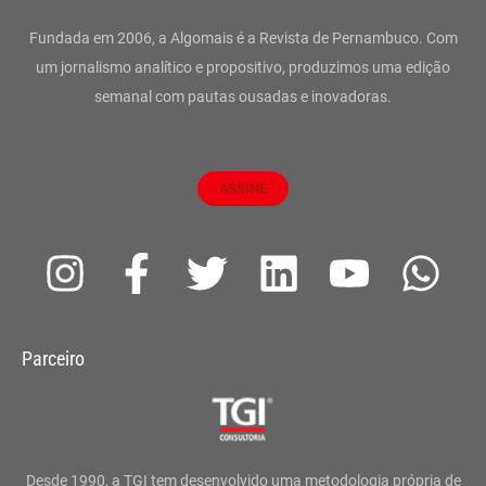
Fundada em 2006, a Algomais é a Revista de Pernambuco. Com
um jornalismo analítico e propositivo, produzimos uma edição
semanal com pautas ousadas e inovadoras.
ASSINE
I
F
T
L
Y
W
n
a
w
i
o
h
s
c
i
n
u
a
Parceiro
t
e
t
k
t
t
a
b
t
e
u
s
g
o
e
d
b
a
Desde 1990, a TGI tem desenvolvido uma metodologia própria de