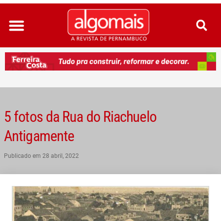
Ir
para
o
conteúdo
5 fotos da Rua do Riachuelo
Antigamente
Publicado em
28 abril, 2022