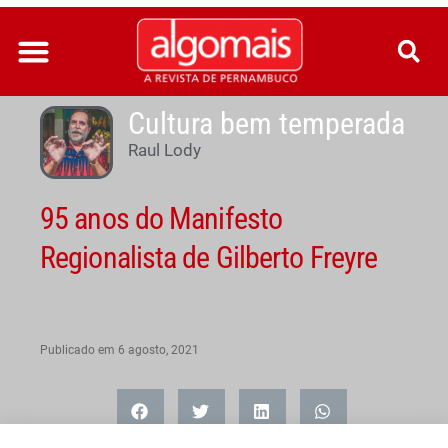
Ir
para
o
conteúdo
Cultura bem temperada
Raul Lody
95 anos do Manifesto
Regionalista de Gilberto Freyre
Publicado em
6 agosto, 2021