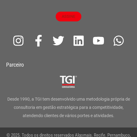
ASSINE
I
F
T
L
Y
W
n
a
w
i
o
h
s
c
i
n
u
a
Parceiro
t
e
t
k
t
t
a
b
t
e
u
s
g
o
e
d
b
a
Desde 1990, a TGI tem desenvolvido uma metodologia própria de
r
o
r
i
e
p
consultoria em gestão estratégica para a competitividade,
atendendo clientes de vários portes e atividades.
a
k
n
p
m
-
© 2025. Todos os direitos reservados Algomais. Recife. Pernambuco,