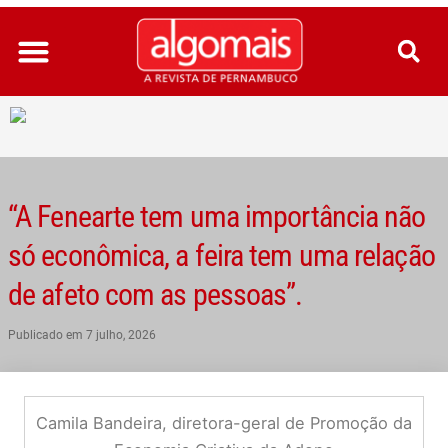
Ir
para
o
conteúdo
“A Fenearte tem uma importância não
só econômica, a feira tem uma relação
de afeto com as pessoas”.
Publicado em
7 julho, 2026
Camila Bandeira, diretora-geral de Promoção da