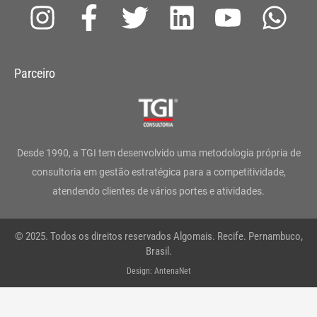
I
F
T
L
Y
W
n
a
w
i
o
h
s
c
i
n
u
a
Parceiro
t
e
t
k
t
t
a
b
t
e
u
s
g
o
e
d
b
a
Desde 1990, a TGI tem desenvolvido uma metodologia própria de
r
o
r
i
e
p
consultoria em gestão estratégica para a competitividade,
atendendo clientes de vários portes e atividades.
a
k
n
p
m
-
© 2025. Todos os direitos reservados Algomais. Recife. Pernambuco,
f
Brasil.
Design: AntenaNet